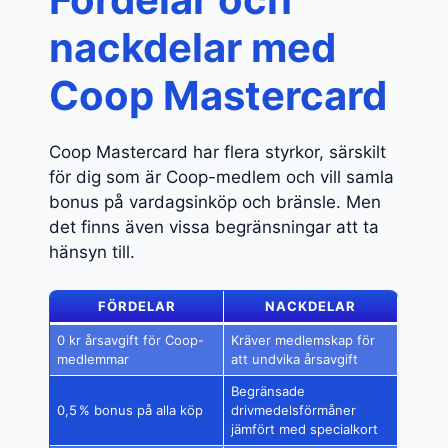
nackdelar med
Coop Mastercard
Coop Mastercard har flera styrkor, särskilt
för dig som är Coop-medlem och vill samla
bonus på vardagsinköp och bränsle. Men
det finns även vissa begränsningar att ta
hänsyn till.
FÖRDELAR
NACKDELAR
0 kr årsavgift för Coop-
Kräver medlemskap för
medlemmar
att undvika årsavgift
Begränsade
0,5 % bonus på alla köp
drivmedelsförmåner
jämfört med specialkort