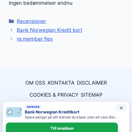
Ingen bedømmelser endnu
Kategorier
Recensioner
Bank Norwegian Kredit kort
re:member flex
OM OSS
KONTAKTA
DISCLAIMER
COOKIES & PRIVACY
SITEMAP
×
ANNONS
© Tankkortet.se är en del av Move Marketing Co., Ltd. -
Bank Norwegian Kreditkort
609/205 Charoen Rat Road, Chiang Mai - Org. ID: 050-
Spara pengar på allt bränsle du köper utan att vara låst vid en specifik bensinkedja.
5554-000-679
Till ansökan