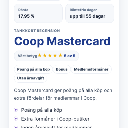
Ränta
Räntefria dagar
17,95 %
upp till 55 dagar
TANKKORT RECENSION
Coop Mastercard
★★★★★
★★★★★
Vårt betyg
5 av 5
Poäng på alla köp
Bonus
Medlemsförmåner
Utan årsavgift
Coop Mastercard ger poäng på alla köp och
extra fördelar för medlemmar i Coop.
Poäng på alla köp
Extra förmåner i Coop-butiker
Ingen årsavgift för medlemmar