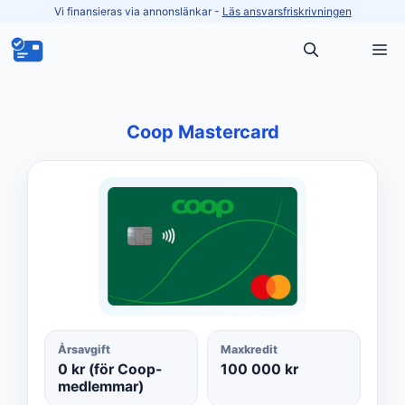
Hoppa
Vi finansieras via annonslänkar -
Läs ansvarsfriskrivningen
till
M
innehåll
Coop Mastercard
Årsavgift
Maxkredit
0 kr (för Coop-
100 000 kr
medlemmar)