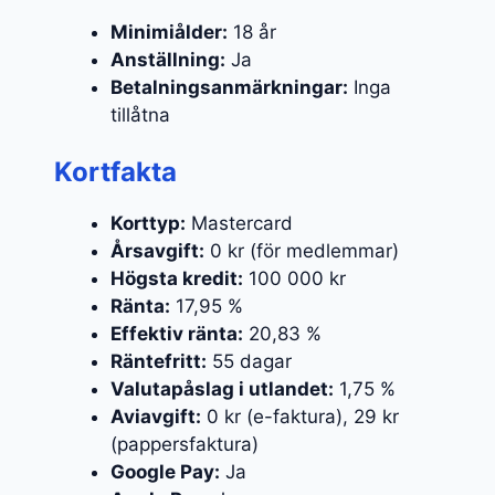
Minimiålder:
18 år
Anställning:
Ja
Betalningsanmärkningar:
Inga
tillåtna
Kortfakta
Korttyp:
Mastercard
Årsavgift:
0 kr (för medlemmar)
Högsta kredit:
100 000 kr
Ränta:
17,95 %
Effektiv ränta:
20,83 %
Räntefritt:
55 dagar
Valutapåslag i utlandet:
1,75 %
Aviavgift:
0 kr (e-faktura), 29 kr
(pappersfaktura)
Google Pay:
Ja