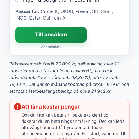
Passar för:
Circle K, OKQ8, Preem, St1, Shell,
INGO, Qstar, Gulf, din-X
Till ansökan
Annonslänk
Räkneexempel: Kredit 20 000 kr, delbetalning över 12
månader med e‑faktura (ingen aviavgift), nominell
månadsränta 1,57 % (årsränta 18,80 %), effektiv ränta
19,43 %. Det ger en månadskostnad på cirka 1 829 kr och
ett totalt återbetalningsbelopp på cirka 21 942 kr
!
Att låna kostar pengar
Om du inte kan betala tillbaka skulden i tid
riskerar du en betalningsanmärkning. Det kan leda
till svårigheter att få hyra bostad, teckna
abonnemang och få nya lån. För stöd, vänd dig till