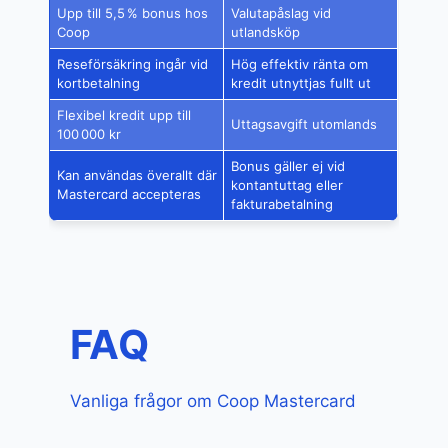
Upp till 5,5 % bonus hos
Valutapåslag vid
Coop
utlandsköp
Reseförsäkring ingår vid
Hög effektiv ränta om
kortbetalning
kredit utnyttjas fullt ut
Flexibel kredit upp till
Uttagsavgift utomlands
100 000 kr
Bonus gäller ej vid
Kan användas överallt där
kontantuttag eller
Mastercard accepteras
fakturabetalning
FAQ
Vanliga frågor om Coop Mastercard