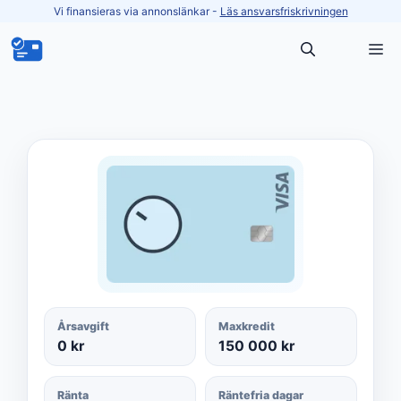
Hoppa
Vi finansieras via annonslänkar -
Läs ansvarsfriskrivningen
till
M
innehåll
Årsavgift
Maxkredit
0 kr
150 000 kr
Ränta
Räntefria dagar