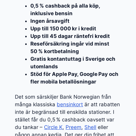
0,5 % cashback på alla köp,
inklusive bensin
Ingen årsavgift
Upp till 150 000 kr i kredit
Upp till 45 dagar räntefri kredit
Reseförsäkring ingår vid minst
50 % kortbetalning
Gratis kontantuttag i Sverige och
utomlands
Stöd för Apple Pay, Google Pay och
fler mobila betallösningar
Det som särskiljer Bank Norwegian från
många klassiska
bensinkort
är att rabatten
inte är begränsad till enskilda stationer. I
stället får du 0,5 % cashback oavsett var
du tankar –
Circle K
,
Preem
,
Shell
eller
någon annan kedja. Det ger dig frihet att