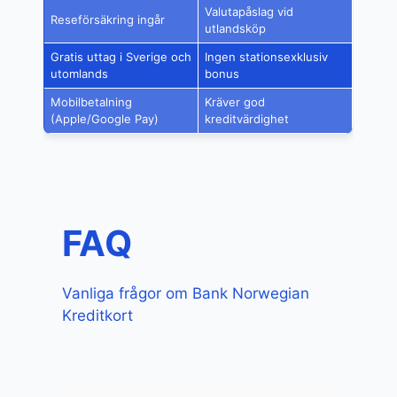
Valutapåslag vid
Reseförsäkring ingår
utlandsköp
Gratis uttag i Sverige och
Ingen stationsexklusiv
utomlands
bonus
Mobilbetalning
Kräver god
(Apple/Google Pay)
kreditvärdighet
FAQ
Vanliga frågor om Bank Norwegian
Kreditkort