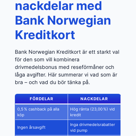
nackdelar med
Bank Norwegian
Kreditkort
Bank Norwegian Kreditkort är ett starkt val
för den som vill kombinera
drivmedelsbonus med reseförmåner och
låga avgifter. Här summerar vi vad som är
bra – och vad du bör tänka på.
FÖRDELAR
NACKDELAR
0,5 % cashback på alla
Hög ränta (23,00 %) vid
köp
kredit
Inga drivmedelsrabatter
Ingen årsavgift
vid pump